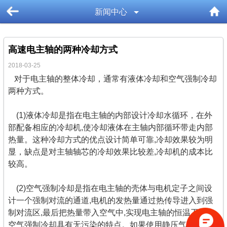
新闻中心
高速电主轴的两种冷却方式
2018-03-25
对于电主轴的整体冷却，通常有液体冷却和空气强制冷却
两种方式。
(1)液体冷却是指在电主轴的内部设计冷却水循环，在外
部配备相应的冷却机,使冷却液体在主轴内部循环带走内部
热量。这种冷却方式的优点设计简单可靠,冷却效果较为明
显，缺点是对主轴轴芯的冷却效果比较差,冷却机的成本比
较高。
(2)空气强制冷却是指在电主轴的壳体与电机定子之间设
计一个强制对流的通道,电机的发热量通过热传导进入到强
制对流区,最后把热量带入空气中,实现电主轴的恒温工作。
空气强制冷却具有无污染的特点。如果使用静压气体轴承，